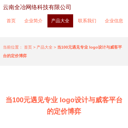
云南全冶网络科技有限公司
首页
企业简介
产品大全
联系我们
企业信息
当前位置：
首页
>
产品大全
>
当100元遇见专业 logo设计与威客平
台的定价博弈
当100元遇见专业 logo设计与威客平台
的定价博弈