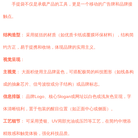
手提袋不仅是承载产品的工具，更是一个移动的广告牌和品牌接
触点。
结构造型
： 采用挺括的材质（如优质卡纸或覆膜环保材料），结构简
约方正，易于提携和收纳，体现品牌的实用主义。
视觉呈现
：
主视觉
： 大面积使用主品牌蓝色，可搭配极简的科技图形（如线条构
成的抽象芯片、信号波纹或分子结构）或品牌标志。
信息排版
： 品牌Logo、核心Slogan或网址以白色或浅灰色呈现，字
体清晰锐利，置于包装的醒目位置（如正面中心或侧面）。
工艺细节
： 可采用烫银、UV局部光油或压凹等工艺，在简约中增添
精致感和触觉体验，强化科技品质。